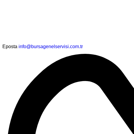
Eposta
info@bursagenelservisi.com.tr