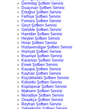
Demirtaş Şofben Servisi
Duaçınarı Şofben Servisi
Ertuğrul Şofben Servisi
Fethiye Şofben Servisi
Fomara Şofben Servisi
Geçit Şofben Servisi
Görükle Şofben Servisi
Hamitler Şofben Servisi
Heykel Şofben Servisi
Hisar Şofben Servisi
Hüdavendigar Şofben Servisi
Hürriyet Şofben Servisi
İhsaniye Şofben Servisi
Karaman Şofben Servisi
Emek Şofben Servisi
Kayapa Şofben Servisi
Kayhan Şofben Servisi
Küçükbalıklı Şofben Servisi
Kükürtlü Şofben Servisi
Küplüpınar Şofben Servisi
Maksem Şofben Servisi
Muradiye Şofben Servisi
Ovaakça Şofben Servisi
Reyhan Şofben Servisi
Şehreküstü Şofben Servisi