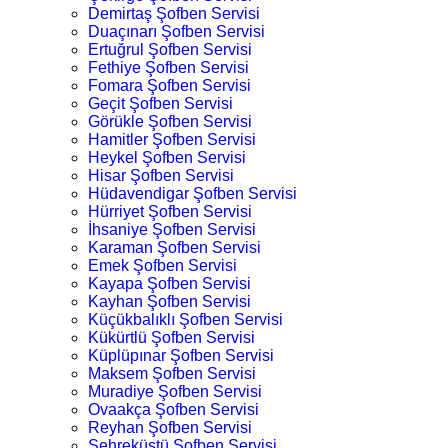
Demirtaş Şofben Servisi
Duaçınarı Şofben Servisi
Ertuğrul Şofben Servisi
Fethiye Şofben Servisi
Fomara Şofben Servisi
Geçit Şofben Servisi
Görükle Şofben Servisi
Hamitler Şofben Servisi
Heykel Şofben Servisi
Hisar Şofben Servisi
Hüdavendigar Şofben Servisi
Hürriyet Şofben Servisi
İhsaniye Şofben Servisi
Karaman Şofben Servisi
Emek Şofben Servisi
Kayapa Şofben Servisi
Kayhan Şofben Servisi
Küçükbalıklı Şofben Servisi
Kükürtlü Şofben Servisi
Küplüpınar Şofben Servisi
Maksem Şofben Servisi
Muradiye Şofben Servisi
Ovaakça Şofben Servisi
Reyhan Şofben Servisi
Şehreküstü Şofben Servisi