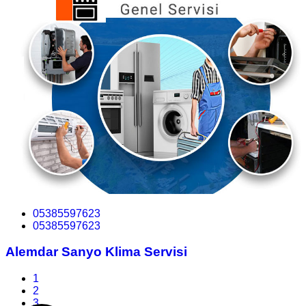
05385597623
05385597623
Alemdar Sanyo Klima Servisi
1
2
3