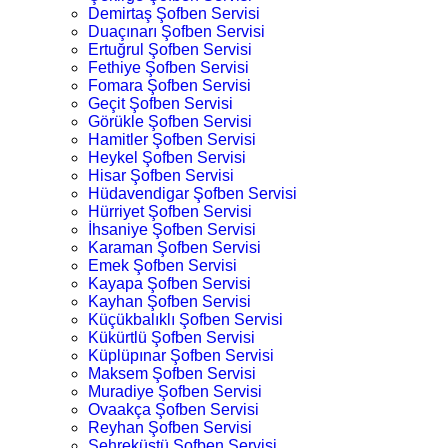
Demirtaş Şofben Servisi
Duaçınarı Şofben Servisi
Ertuğrul Şofben Servisi
Fethiye Şofben Servisi
Fomara Şofben Servisi
Geçit Şofben Servisi
Görükle Şofben Servisi
Hamitler Şofben Servisi
Heykel Şofben Servisi
Hisar Şofben Servisi
Hüdavendigar Şofben Servisi
Hürriyet Şofben Servisi
İhsaniye Şofben Servisi
Karaman Şofben Servisi
Emek Şofben Servisi
Kayapa Şofben Servisi
Kayhan Şofben Servisi
Küçükbalıklı Şofben Servisi
Kükürtlü Şofben Servisi
Küplüpınar Şofben Servisi
Maksem Şofben Servisi
Muradiye Şofben Servisi
Ovaakça Şofben Servisi
Reyhan Şofben Servisi
Şehreküstü Şofben Servisi