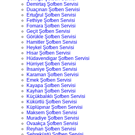
Demirtaş Şofben Servisi
Duaçınarı Şofben Servisi
Ertuğrul Şofben Servisi
Fethiye Şofben Servisi
Fomara Şofben Servisi
Geçit Şofben Servisi
Görükle Şofben Servisi
Hamitler Şofben Servisi
Heykel Şofben Servisi
Hisar Şofben Servisi
Hüdavendigar Şofben Servisi
Hürriyet Şofben Servisi
İhsaniye Şofben Servisi
Karaman Şofben Servisi
Emek Şofben Servisi
Kayapa Şofben Servisi
Kayhan Şofben Servisi
Küçükbalıklı Şofben Servisi
Kükürtlü Şofben Servisi
Küplüpınar Şofben Servisi
Maksem Şofben Servisi
Muradiye Şofben Servisi
Ovaakça Şofben Servisi
Reyhan Şofben Servisi
Şehreküstü Şofben Servisi