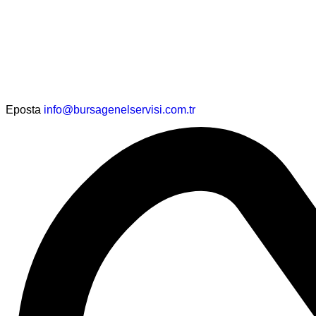
Eposta
info@bursagenelservisi.com.tr