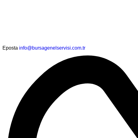
Eposta
info@bursagenelservisi.com.tr