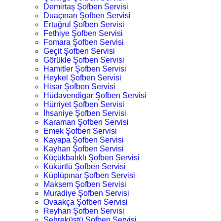
Demirtaş Şofben Servisi
Duaçınarı Şofben Servisi
Ertuğrul Şofben Servisi
Fethiye Şofben Servisi
Fomara Şofben Servisi
Geçit Şofben Servisi
Görükle Şofben Servisi
Hamitler Şofben Servisi
Heykel Şofben Servisi
Hisar Şofben Servisi
Hüdavendigar Şofben Servisi
Hürriyet Şofben Servisi
İhsaniye Şofben Servisi
Karaman Şofben Servisi
Emek Şofben Servisi
Kayapa Şofben Servisi
Kayhan Şofben Servisi
Küçükbalıklı Şofben Servisi
Kükürtlü Şofben Servisi
Küplüpınar Şofben Servisi
Maksem Şofben Servisi
Muradiye Şofben Servisi
Ovaakça Şofben Servisi
Reyhan Şofben Servisi
Şehreküstü Şofben Servisi