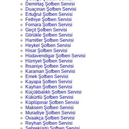
Demirtaş Şofben Servisi
Duaçınarı Şofben Servisi
Ertuğrul Şofben Servisi
Fethiye Şofben Servisi
Fomara Şofben Servisi
Geçit Şofben Servisi
Görükle Şofben Servisi
Hamitler Şofben Servisi
Heykel Şofben Servisi
Hisar Şofben Servisi
Hüdavendigar Şofben Servisi
Hürriyet Şofben Servisi
İhsaniye Şofben Servisi
Karaman Şofben Servisi
Emek Şofben Servisi
Kayapa Şofben Servisi
Kayhan Şofben Servisi
Küçükbalıklı Şofben Servisi
Kükürtlü Şofben Servisi
Küplüpınar Şofben Servisi
Maksem Şofben Servisi
Muradiye Şofben Servisi
Ovaakça Şofben Servisi
Reyhan Şofben Servisi
Şehreküstü Şofben Servisi