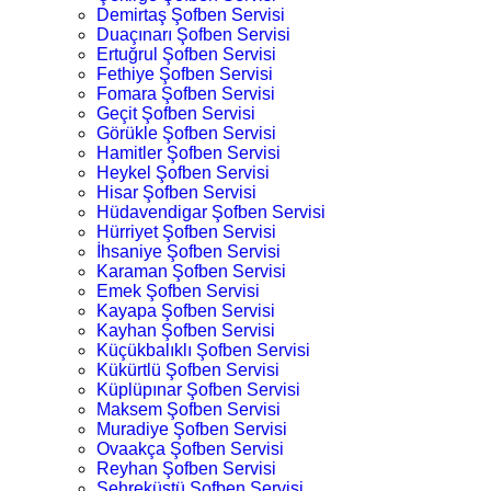
Demirtaş Şofben Servisi
Duaçınarı Şofben Servisi
Ertuğrul Şofben Servisi
Fethiye Şofben Servisi
Fomara Şofben Servisi
Geçit Şofben Servisi
Görükle Şofben Servisi
Hamitler Şofben Servisi
Heykel Şofben Servisi
Hisar Şofben Servisi
Hüdavendigar Şofben Servisi
Hürriyet Şofben Servisi
İhsaniye Şofben Servisi
Karaman Şofben Servisi
Emek Şofben Servisi
Kayapa Şofben Servisi
Kayhan Şofben Servisi
Küçükbalıklı Şofben Servisi
Kükürtlü Şofben Servisi
Küplüpınar Şofben Servisi
Maksem Şofben Servisi
Muradiye Şofben Servisi
Ovaakça Şofben Servisi
Reyhan Şofben Servisi
Şehreküstü Şofben Servisi