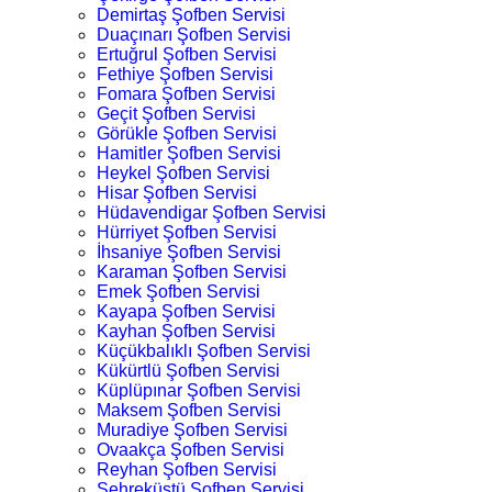
Demirtaş Şofben Servisi
Duaçınarı Şofben Servisi
Ertuğrul Şofben Servisi
Fethiye Şofben Servisi
Fomara Şofben Servisi
Geçit Şofben Servisi
Görükle Şofben Servisi
Hamitler Şofben Servisi
Heykel Şofben Servisi
Hisar Şofben Servisi
Hüdavendigar Şofben Servisi
Hürriyet Şofben Servisi
İhsaniye Şofben Servisi
Karaman Şofben Servisi
Emek Şofben Servisi
Kayapa Şofben Servisi
Kayhan Şofben Servisi
Küçükbalıklı Şofben Servisi
Kükürtlü Şofben Servisi
Küplüpınar Şofben Servisi
Maksem Şofben Servisi
Muradiye Şofben Servisi
Ovaakça Şofben Servisi
Reyhan Şofben Servisi
Şehreküstü Şofben Servisi